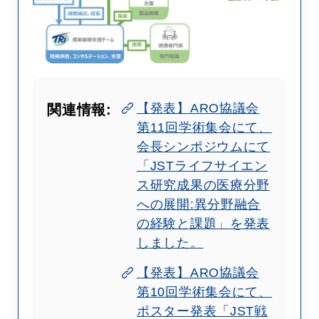
【発表】ARO協議会
関連情報:
第11回学術集会にて、
会長シンポジウムにて
「JSTライフサイエン
ス研究成果の医療分野
への展開:異分野融合
の経験と課題」を発表
しました。
【発表】ARO協議会
第10回学術集会にて、
ポスター発表「JST戦