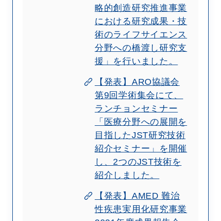
略的創造研究推進事業
における研究成果・技
術のライフサイエンス
分野への橋渡し研究支
援」を行いました。
【発表】ARO協議会
第9回学術集会にて、
ランチョンセミナー
「医療分野への展開を
目指したJST研究技術
紹介セミナー」を開催
し、2つのJST技術を
紹介しました。
【発表】AMED 難治
性疾患実用化研究事業