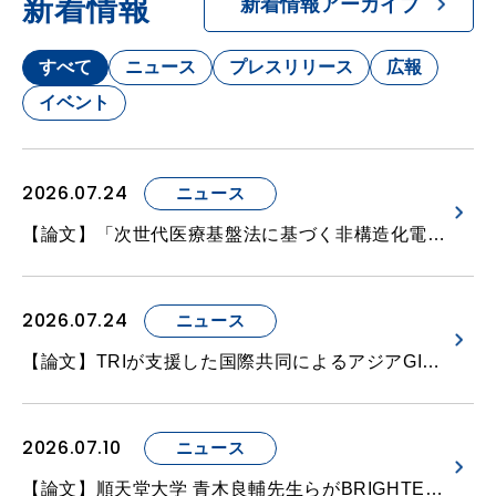
新着情報
新着情報アーカイブ
すべて
ニュース
プレスリリース
広報
イベント
2026.07.24
ニュース
【論文】「次世代医療基盤法に基づく非構造化電子カルテ情報を用いた生存アウトカム再構築の実現可能性：非小細胞肺がんに対するアテゾリズマブ治療の後ろ向きコホート研究」について、岡本里香（TRI 学術研究支援室・医療開発研究グループ・デジタルイノベーショングループ所属）が共著者として、Drugs – Real World Outcomes 誌に掲載されました。
2026.07.24
ニュース
【論文】TRIが支援した国際共同によるアジアGISTコンセンサスガイドラインがGastric Cancer誌に掲載されました。
2026.07.10
ニュース
【論文】順天堂大学 青木良輔先生らがBRIGHTEN研究のサブ研究として実施した、赤血球造血刺激因子製剤に対する耐性は、糖尿病性腎症とは関連しているが、糖尿病そのものとは関連していないとする研究がTRI医学統計グループの鍵村達夫を共著者としてClinical and Experimental Nephrology誌に掲載されました。