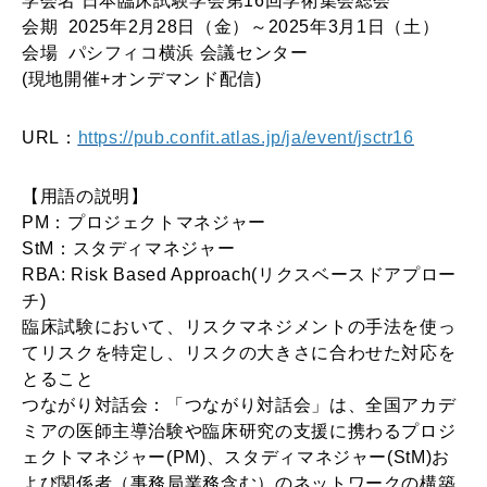
学会名 日本臨床試験学会第16回学術集会総会
会期 2025年2月28日（金）～2025年3月1日（土）
会場 パシフィコ横浜 会議センター
(現地開催+オンデマンド配信)
URL：
https://pub.confit.atlas.jp/ja/event/jsctr16
【用語の説明】
PM：プロジェクトマネジャー
StM：スタディマネジャー
RBA: Risk Based Approach(リクスベースドアプロー
チ)
臨床試験において、リスクマネジメントの手法を使っ
てリスクを特定し、リスクの大きさに合わせた対応を
とること
つながり対話会：「つながり対話会」は、全国アカデ
ミアの医師主導治験や臨床研究の支援に携わるプロジ
ェクトマネジャー(PM)、スタディマネジャー(StM)お
よび関係者（事務局業務含む）のネットワークの構築