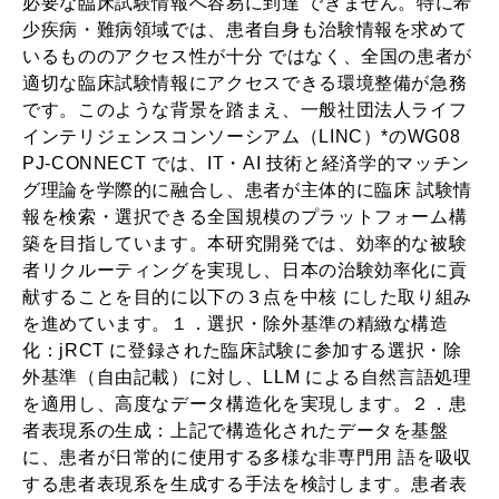
必要な臨床試験情報へ容易に到達 できません。特に希
少疾病・難病領域では、患者自身も治験情報を求めて
いるもののアクセス性が十分 ではなく、全国の患者が
適切な臨床試験情報にアクセスできる環境整備が急務
です。このような背景を踏まえ、一般社団法人ライフ
インテリジェンスコンソーシアム（LINC）*のWG08
PJ-CONNECT では、IT・AI 技術と経済学的マッチン
グ理論を学際的に融合し、患者が主体的に臨床 試験情
報を検索・選択できる全国規模のプラットフォーム構
築を目指しています。本研究開発では、効率的な被験
者リクルーティングを実現し、日本の治験効率化に貢
献することを目的に以下の３点を中核 にした取り組み
を進めています。１．選択・除外基準の精緻な構造
化：jRCT に登録された臨床試験に参加する選択・除
外基準（自由記載）に対し、LLM による自然言語処理
を適用し、高度なデータ構造化を実現します。２．患
者表現系の生成：上記で構造化されたデータを基盤
に、患者が日常的に使用する多様な非専門用 語を吸収
する患者表現系を生成する手法を検討します。患者表