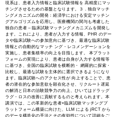
現系は、患者入力情報と臨床試験情報を 高精度にマッ
チングさせるための基盤となります。３．独自マッチ
ングメカニズムの開発：経済学における安定マッチン
グアルゴリズムを応用し、医療機関の関与も考慮した
独自の患者 – 臨床試験マッチングメカニズムを開発し
ます。これにより、患者が入力する情報、PHR のデー
タや臨床試験への参加意向に基づき、最適な臨床試験
情報との自動的なマッチ ング・レコメンデーションを
実施し、患者集積率の向上を目指します。 本プラット
フォームの実現により、患者は自身が入力する情報等
に基づき、全国の臨床試験を横断的・ 網羅的に探索・
比較し、最適な試験を主体的に選択できるようになり
ます。臨床試験へのアクセス性が 向上することで、患
者の潜在的な参加意欲を顕在化させ、リクルート遅延
の解消と日本の治験競争力の向上、ひいてはドラッグ
ラグ・ロスの改善に貢献するものと考えられます。本
講演では、この革新的な患者×臨床試験マッチングプ
ラットフォーム構築に向けた、LLM による jRCT から
のデータ構造化の手法とその有効性について詳細をご