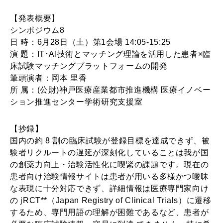
【発表概要】
シンポジウム8
日 時：6月28日（土）第1会場 14:05-15:25
演 題：IT･AI技術とマッチング理論を活用した患者×臨
床試験マッチングプラットフォームの開発
筆頭演者：岡本 里香
所 属：(公財)神戸医療産業都市推進機構 医療イノベー
ション推進センター学術研究支援室
【抄録】
国内の約 8 割の臨床試験が登録目標を達成できず、被
験者リクルートの遅延が深刻化していることは我が国
の創薬力向上・治験活性化に喫緊の課題です。現在の
患者向け治験情報サイトは患者が用いる多様かつ曖昧
な表現に十分対応できず、詳細情報は医療専門家向け
の jRCT**（Japan Registry of Clinical Trials）に遷移
するため、専門用語の理解が困難であるなど、患者が